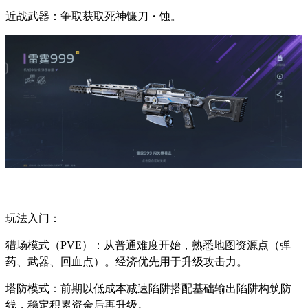
近战武器：争取获取死神镰刀・蚀。
玩法入门：
猎场模式（PVE）：从普通难度开始，熟悉地图资源点（弹
药、武器、回血点）。经济优先用于升级攻击力。
塔防模式：前期以低成本减速陷阱搭配基础输出陷阱构筑防
线，稳定积累资金后再升级。