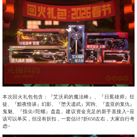
本次回火礼包包含：『艾沃莉的魔法棒』、『日冕雄师』狂
徒、『黯夜怪谈』幻影、『堕天遗武』冥驹、『盖亚的复仇』
鬼魅、『指尖//陀螺』盘盘。建议资金充足的新手直接入~应
该可以单买，但没有折扣，一套估计7折650左右，大家自行考
虑~