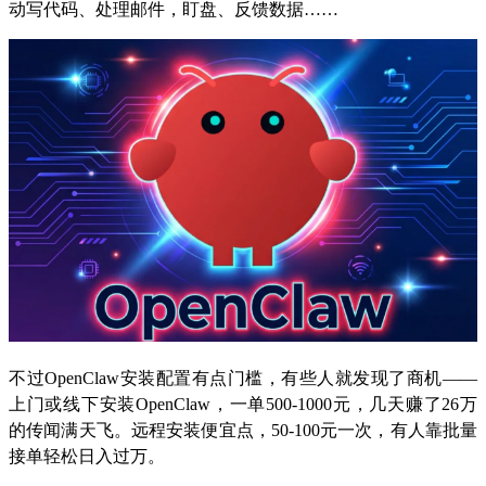
动写代码、处理邮件，盯盘、反馈数据……
不过OpenClaw安装配置有点门槛，有些人就发现了商机——
上门或线下安装OpenClaw，一单500-1000元，几天赚了26万
的传闻满天飞。远程安装便宜点，50-100元一次，有人靠批量
接单轻松日入过万。