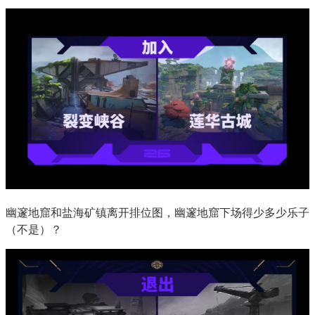
幽邃地窟和盐海矿镇离开排位图，幽邃地窟下场得少多少乐子
（不是）？