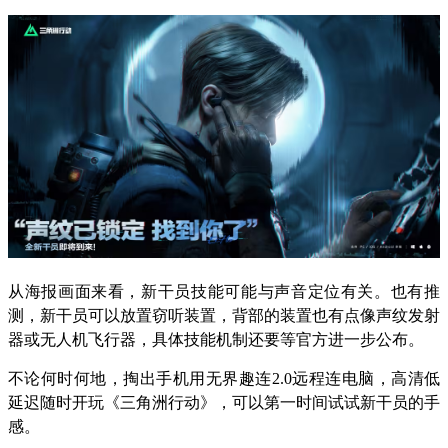
从海报画面来看，新干员技能可能与声音定位有关。也有推
测，新干员可以放置窃听装置，背部的装置也有点像声纹发射
器或无人机飞行器，具体技能机制还要等官方进一步公布。
不论何时何地，掏出手机用无界趣连2.0远程连电脑，高清低
延迟随时开玩《三角洲行动》，可以第一时间试试新干员的手
感。