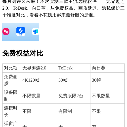
每月测评又来啦！本次实测三款主流远程软件——无界趣连
2.0、ToDesk、向日葵，从免费权益、画质延迟、隐私保护三
个维度对比，看看不花钱用起来最舒服的是谁。
免费权益对比
对比项
无界趣连2.0
ToDesk
向日葵
免费画
4K120帧
30帧
30帧
质
设备限
不限数量
免费版限2台
不限数量
制
连接时
不限
有限制
不限
长
弹窗广
无
无
有