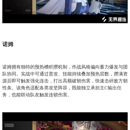
诺姆
诺姆拥有独特的预热槽积攒机制，作战风格偏向蓄力爆发与团
队协同。实战中可通过普攻、技能持续叠加预热层数，攒满资
源后即可触发强化连击，打出高额破韧伤害，快速击碎敌方韧
性条。该角色适配各类攻坚阵容，既能独立承担主C输出任
务，也能联动队友触发连锁伤害。