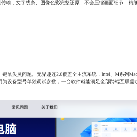
高刷传输，文字线条、图像色彩完整还原，不会压缩画面细节，精
灵问题。无界趣连2.0覆盖全主流系统，Intel、M系列Mac
用为设备型号单独调试参数，一台软件就能满足全部跨端互联需