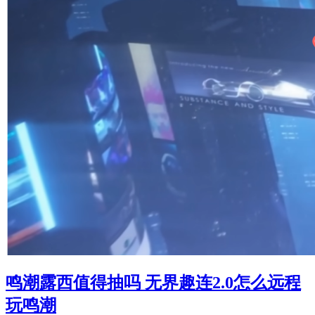
鸣潮露西值得抽吗 无界趣连2.0怎么远程
玩鸣潮