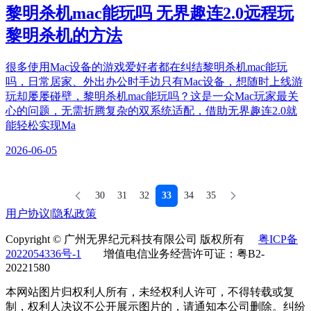
黎明杀机mac能玩吗 无界趣连2.0远程玩
黎明杀机的方法
很多使用Mac设备的游戏爱好者都在纠结黎明杀机mac能玩
吗，日常居家、外出办公时手边只有Mac设备，想随时上线游
玩却屡屡碰壁，黎明杀机mac能玩吗？这是一众Mac玩家最关
心的问题，无需折腾复杂的双系统适配，借助无界趣连2.0就
能轻松实现Ma
2026-06-05
30
31
32
33
34
35
用户协议
|
隐私政策
Copyright © 广州无界纪元科技有限公司 版权所有
粤ICP备
2022054336号-1
增值电信业务经营许可证：粤B2-
20221580
本网站图片归权利人所有，未经权利人许可，不得转载或复
制，权利人决议不公开展示图片的，请通知本公司删除。纠纷