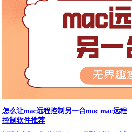
怎么让mac远程控制另一台mac mac远程
控制软件推荐