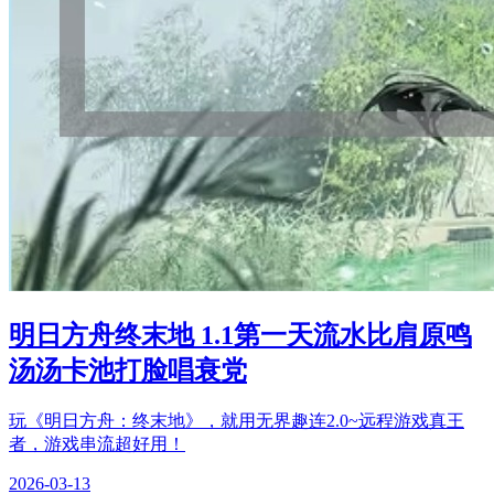
明日方舟终末地 1.1第一天流水比肩原鸣
汤汤卡池打脸唱衰党
玩《明日方舟：终末地》，就用无界趣连2.0~远程游戏真王
者，游戏串流超好用！
2026-03-13