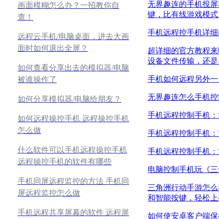
无界趣连的手机投屏
画面模糊怎么办？一招教你自
键，比有线游戏模式
查！
手机远程控手机详细
远程云手机/电脑桌面，进去大画
面时如何退出全屏？
超详细的官方教程来
设备文件传输，还是
如何查看分享出去的模拟器/电脑
手机如何远程另外一
被谁操作了
无界趣连怎么手机控
如何分享模拟器/电脑给朋友？
手机远程控制手机：
如何远程操控手机 远程操控手机
怎么做
手机远程控制手机：
什么软件可以手机远程操控手机
手机远程控制手机：
远程操控手机的软件有哪些
电脑控制手机玩《三
手机同屏远程监控的方法 手机同
三角洲行动手游怎么
屏远程监控怎么做
和智能按键，轻松上
手机远程共享屏幕的软件 远程屏
如何使安卓客户端保