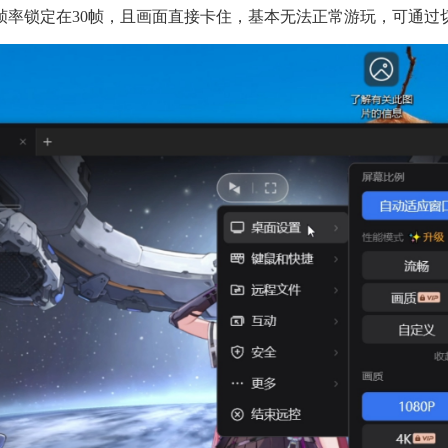
帧率锁定在30帧，且画面直接卡住，基本无法正常游玩，可通过