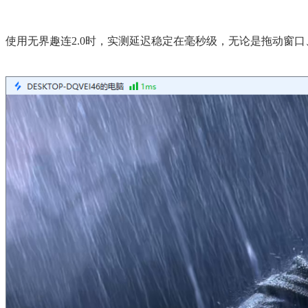
使用无界趣连2.0时，实测延迟稳定在毫秒级，无论是拖动窗