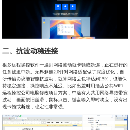
二、抗波动稳连接
很多远程操控软件一遇到网络波动就卡顿或断连，正在进行的
任务被迫中断。无界趣连2.0针对网络适配做了深度优化，自
研传输协议能智能抗波动，就算网络丢包率达到15%，也能保
持稳定连接，操控响应不延迟。比如出差时用酒店公共WiFi，
远程操控公司电脑修改项目方案，中途有人共用网络导致带宽
波动，画面依旧丝滑，鼠标点击、键盘输入即时响应，没有出
现卡顿或断连，稳定性非常强。