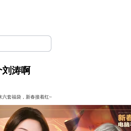
个刘涛啊
来六套福袋，新春接着红~