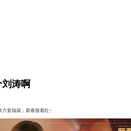
个刘涛啊
来六套福袋，新春接着红~