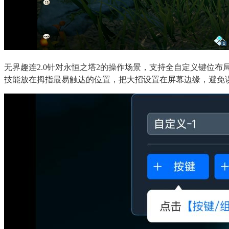
无界趣连2.0针对永恒之塔2的操作场景，支持全自定义键位
技能放在拇指最易触达的位置，把大招设置在屏幕边缘，避免